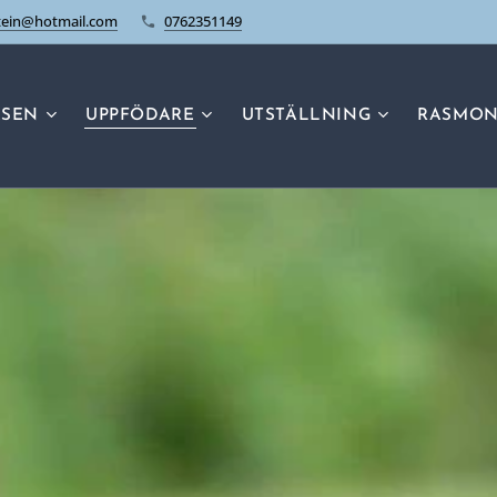
stein@hotmail.com
0762351149
ASEN
UPPFÖDARE
UTSTÄLLNING
RASMON