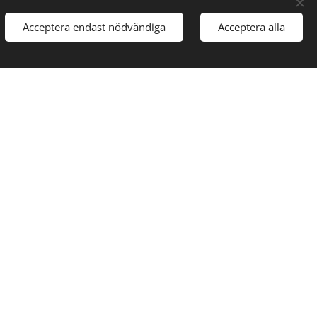
Acceptera endast nödvändiga
Acceptera alla
ader och det får inte ha gått mer än 2 år
ginal