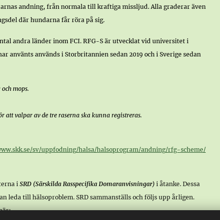
nas andning, från normala till kraftiga missljud. Alla graderar även
gsdel där hundarna får röra på sig.
tal andra länder inom FCI. RFG-S är utvecklat vid universitet i
ar använts används i Storbritannien sedan 2019 och i Sverige sedan
g och mops.
att valpar av de tre raserna ska kunna registreras.
www.skk.se/sv/uppfodning/halsa/halsoprogram/andning/rfg-scheme/
terna i
SRD (Särskilda Rasspecifika Domaranvisningar)
i åtanke. Dessa
n leda till hälsoproblem. SRD sammanställs och följs upp årligen.
ns här: