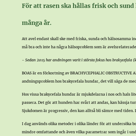
För att rasen ska hållas frisk och sund
många år.
Att avel endast skall ske med friska, sunda och hälsosamma indi
må bra och inte ha några hälsoproblem som är avelsrelaterade
- Sedan 2015
har andningen varit i största fokus hos brakycefala (k
BOAS är en förkortning av BRACHYCEPHALIC OBSTRUCTIVE AI
andningsproblem hos brakycefala hundar, det vill säga de med 
Hos vissa brakycefala hundar är mjukdelarna i nos och hals lite
passera. Det gör att hunden har svårt att andas, kan hässja tun
Sjukdomen är progressiv, den kan alltså bli sämre med tiden.
I dag används olika metoder i olika länder för att undersöka
mindre omfattande och även vilka parametrar som ingår i und