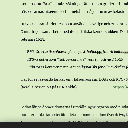
Gemensamt för alla undersökningar är att man graderar hundar
näsborrarnas utseende och innehåller någon form av belastnin
RFG-SCHEME är det test som används i Sverige och ett stort an
Cambridge i samarbete med den brittiska kennelklubben. Det h
.
februari 2023
RFG-Scheme är validerat för engelsk bulldogg, fransk bulldog
RFG-S gäller som "Hälsoprogram 1" fram till och med 2026.
Från 2027 kommer testet vara obligatoriskt för alla avelsdjur för 
Här följer läsvärda länkar om Hälsoprogram, BOAS och RFG-S
(Scrolla ner en bit på SKK:s sida)
https://
Sedan länge dömer domarna i utställningsringarna med punk
punkter omfattar exteriöra detaljer som, om dom överdrivs, ka
Många raser omfattas av SRD.
SRD för Engelsk Bulldogg fin