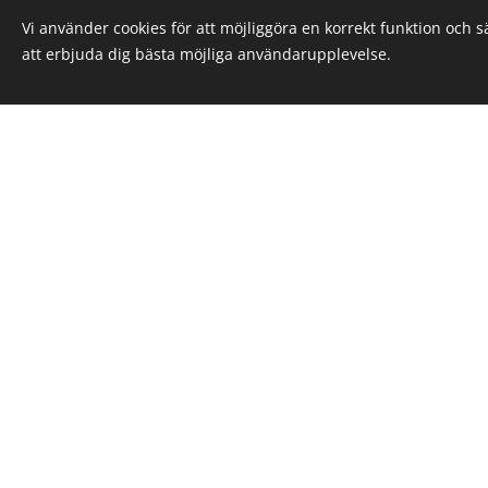
https://www.skk.se/globalassets/d
Vi använder cookies för att möjliggöra en korrekt funktion och 
att erbjuda dig bästa möjliga användarupplevelse.
Ett annat viktigt dokument som uppfödarna följer i avelsarbet
exteriöra mål. Alla raser har ett specifikt RAS.
Här är länken till det dokumentet.
https://www.s
SKEBs AVELS
Hund som avses gå i avel ska:
-
Vara RFG-S-testad med resultat 0 eller
sedan testet gjordes. (Konsekvensänd
- Andas utan problem även vid fysik akt
överstiger det minimimått som standar
- Ha tillräcklig längd på halsen och en v
- Vara friska och ha sunda rörelser.