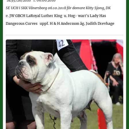
SE35726/2016
f. 06.06.2016
SE UCH i SKK Vänersborg 06.10.2018 för domare Kitty Sjong, DK
e.
JW GBCH LaRoyal Luther King u. Hog-
wart's Lady Has
Dangerous Curves
uppf. H & H Andersson äg. Judith Drevhage