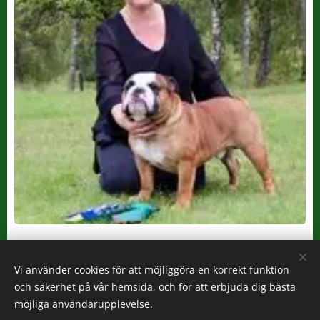
SE UCH
HOGWART´S CUPCAKE BEATS MUFFIN
SE19145/2014
f. 16.02.2014
Vi använder cookies för att möjliggöra en korrekt funktion
SE UCH på SKK Västerås 29.04.2018 för domare
Cathrin Westin
och säkerhet på vår hemsida, och för att erbjuda dig bästa
möjliga användarupplevelse.
e. MULTI C
H
Malcom´s Mr Muffin
u.
CH Mövens Lily Luna To