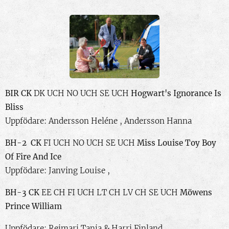
B
IR CK
DK UCH NO UCH SE UC
H
Hogwart's Ignorance Is
Bliss
Uppfödare: Andersson Heléne , Andersson Hanna
BH-2 CK
FI UCH NO UCH SE UCH
Miss Louise Toy Boy
Of Fire And Ice
Uppfödare: Janving Louise ,
BH-3 CK
EE CH FI UCH LT CH LV CH SE UCH
Möwens
Prince William
Uppfödare: Reimari Tanja & Harri Finland