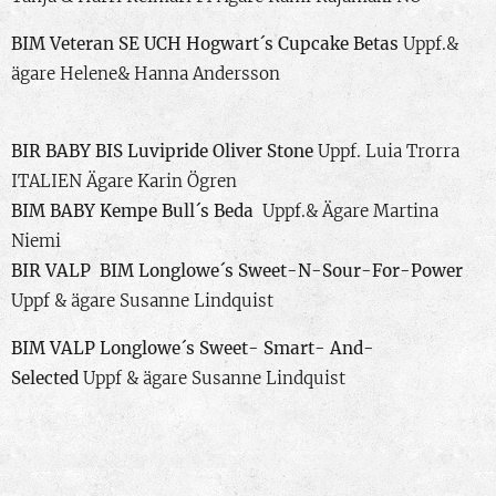
BIM Veteran
SE UCH
Hogwart´s Cupcake Betas
Uppf.&
ägare Helene& Hanna Andersson
BIR BABY BIS
Luvipride Oliver Stone
Uppf. Luia Trorra
ITALIEN Ägare Karin Ögren
BIM BABY
Kempe Bull´s Beda
Uppf.& Ägare Martina
Niemi
BIR VALP BIM
Longlowe´s Sweet-N-Sour-For-Power
Uppf & ägare Susanne Lindquist
BIM VALP
Longlowe´s Sweet- Smart- And-
Selected
Uppf & ägare Susanne Lindquist