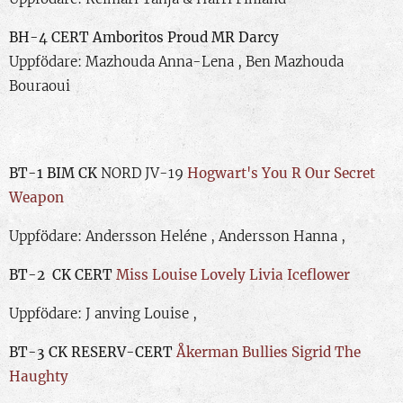
BH-4 CERT
Amboritos Proud MR Darcy
Uppfödare: Mazhouda Anna-Lena , Ben Mazhouda
Bouraoui
BT-1 BIM CK
NORD JV-19
Hogwart's You R Our Secret
Weapon
Uppfödare: Andersson Heléne , Andersson Hanna ,
BT-2 CK CERT
Miss Louise Lovely Livia Iceflower
Uppfödare: J
anving Louise ,
BT-3 CK RESERV-CERT
Åkerman Bullies Sigrid The
Haughty