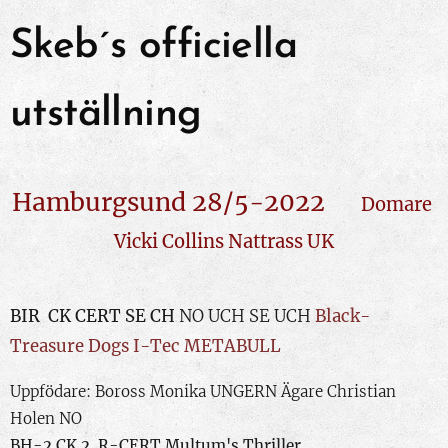
Skeb´s officiella
utställning
Hamburgsund 28/5-2022
Domare
Vicki Collins Nattrass UK
BIR CK CERT SE CH
NO UCH SE UCH
Black-
Treasure Dogs I-Tec METABULL
Uppfödare: Boross Monika UNGERN Ägare Christian
Holen NO
BH-2 CK 2 R-CERT
Multum's Thriller