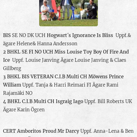
BIS
SE NO DK UCH
Hogwart´s Ignorance Is Bliss
Uppf.&
ägare Helene& Hanna Andersson
2 BHKL
SE FI NO UCH Miss Louise Toy Boy Of Fire And
Ice
Uppf. Louise Janving Ägare Louise Janving & Claes
Gillberg
3 BHKL
BIS VETERAN C.I.B Multi CH Möwens Prince
William
Uppf. Tanja & Harri Reimari FI Ägare Rami
Rajamäki NO
4 BHKL
C.I.B Multi CH Isgraig Iago
Uppf. Bill Roberts UK
Ägare Karin Ögren
CERT
Amboritos Proud Mr Darcy
Uppf. Anna-Lena & Ben