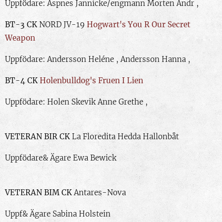
Uppfödare: Aspnes Jannicke/engmann Morten Andr ,
BT-3 CK
NORD JV-19
Hogwart's You R Our Secret
Weapon
Uppfödare: Andersson Heléne , Andersson Hanna ,
BT-4 CK
Holenbulldog's Fruen I Lien
Uppfödare: Holen Skevik Anne Grethe ,
VETERAN BIR CK
La Floredita Hedda Hallonbåt
Uppfödare& Ägare Ewa Bewick
VETERAN BIM CK
Antares-Nova
Uppf& Ägare Sabina Holstein