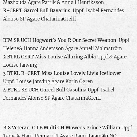
Mazhouda Ägare Patrik & Anneli Henriksson
R-CERT
Garcel Bull Bavarius
Uppf. Isabel Fernandes
Alonso SP Ägare ChatarinaGreiff
BIM
SE UCH Hogwart´s You R Our Secret Weapon
Uppf.
Helene& Hanna Andersson Ägare Anneli Malmström
2 BTKL CERT
Miss Louise Alluring Albia
Uppf.& Ägare
Louise Janving
3 BTKL R-CERT
Miss Louise Lovely Livia Iceflower
Uppf. Louise Janving Ägare Karin Ögren
4 BTKL
SE UCH Garcel Bull Gasolina
Uppf. Isabel
Fernandes Alonso SP Ägare ChatarinaGreiff
BIS Veteran
C.I.B Multi CH Möwens Prince William
Uppf.
Tanja & Harri Reimari FI Ägare Rami Rajamäki NO